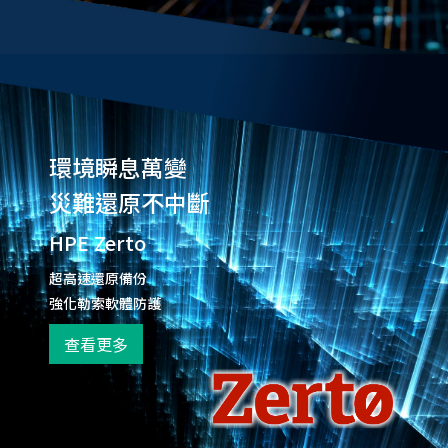
環境瞬息萬變
災難還原不中斷
HPE Zerto
超高速還原備份
強化勒索軟體防護
查看更多