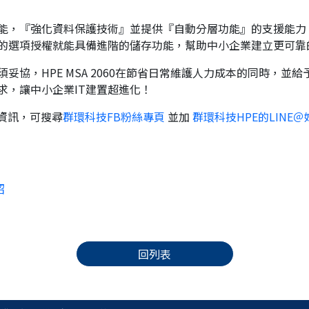
能，『強化資料保護技術』並提供『自動分層功能』的支援能力
的選項授權就能具備進階的儲存功能，幫助中小企業建立更可靠的
妥協，HPE MSA 2060在節省日常維護人力成本的同時，並
求，讓中小企業IT建置超進化！
新資訊，可搜尋
群環科技FB粉絲專頁
並加
群環科技HPE的LINE＠
紹
回列表