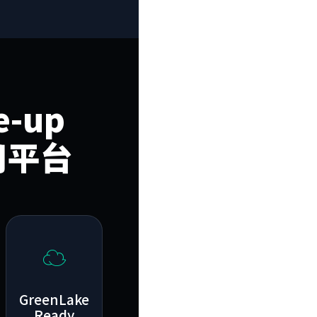
e-up
應用平台
☁️
GreenLake
Ready