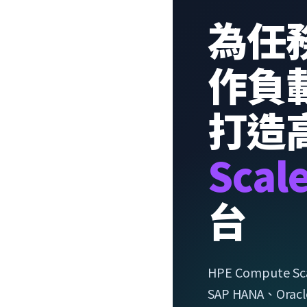
為任
作負
打造
Scal
台
HPE Compute Sca
SAP HANA、Orac