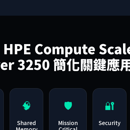
HPE Compute Scal
ver 3250 簡化關鍵
🧠
🛡️
🔐
Shared
Mission
Security
Memory
Critical