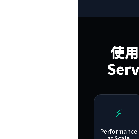
使用 
Ser
⚡
Performance
at Scale