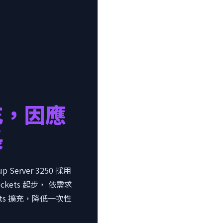
充，因應
長
up Server 3250 採用
ckets 起步， 依需求
ements 擴充，降低一次性