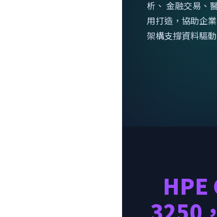
析、 金融交易、醫療
用打造，協助企業
架構支撐資料驅動
HPE 
325