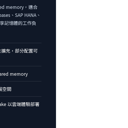
red memory，適合
abases、SAP HANA、
享記憶體的工作負
s 彈性擴充，部分配置可
ared memory
擴展空間
nLake 以雲端體驗部署