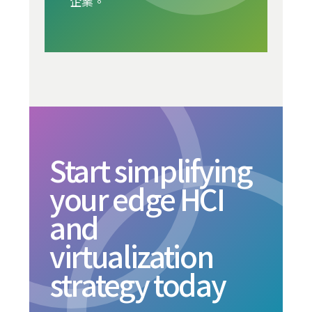
企業。
Start simplifying
your edge HCI
and
virtualization
strategy today