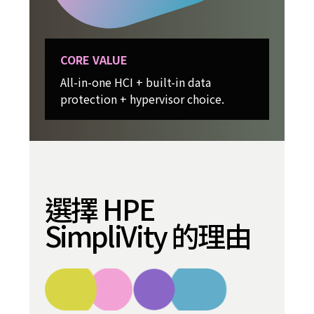
CORE VALUE
All-in-one HCI + built-in data
protection + hypervisor choice.
選擇 HPE
SimpliVity 的理由