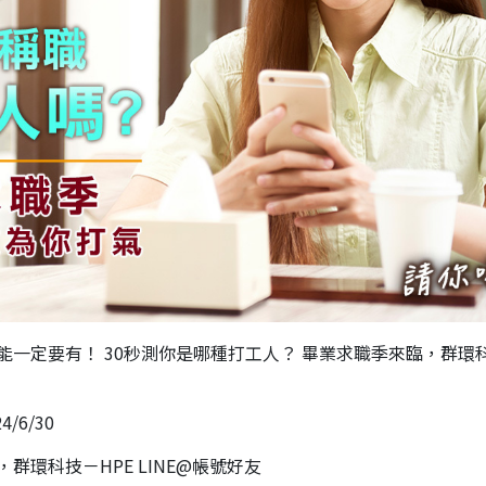
能一定要有！ 30秒測你是哪種打工人？ 畢業求職季來臨，群環
/6/30
群環科技－HPE LINE@帳號好友