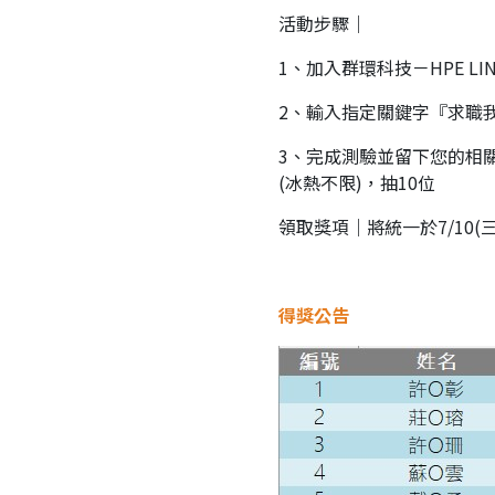
活動步驟｜
1、加入群環科技－HPE LI
2、輸入指定關鍵字『求職
3、完成測驗並留下您的相關資
(冰熱不限)，抽10位
領取獎項｜將統一於7/10
得獎公告