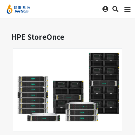
HPE StoreOnce