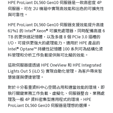
HPE ProLiant DL560 Gen10
伺服器是一款高密度
4P
伺服器，可在
2U
機箱中實現高效能和出色的可擴充性
與可靠性。
HPE ProLiant DL560 Gen10
伺服器支援效能提升高達
61%1
的
Intel® Xeon®
可擴充處理器，同時配備高達
6
TB
的更快速記憶體，以及多達
8
個
PCIe 3.0
插槽的
I/O
，可提供更強大的處理能力。適用於
HPE
產品的
Intel® Optane
™
持續性記憶體
100
系列可為結構化資
料管理和分析工作負載提供無可比擬的效能。
這款伺服器還透過
HPE OneView
和
HPE Integrated
Lights Out 5 (iLO 5)
實現自動化管理，為客戶帶來智
慧營運與便捷管理。
對於十分看重資料中心空間占用和適當效能的環境，即
執行關鍵業務工作負載、虛擬化、伺服器整合、業務處
理及一般
4P
資料密集型應用程式的環境，
HPE
ProLiant DL560 Gen10
伺服器是理想的選擇。