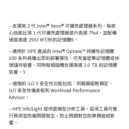
--支援第
2
代
Intel® Xeon®
可擴充處理器系列，每核
心效能比第
1
代可擴充處理器提升高達
7%4
，並配備
速度高達
2933 MT/
秒的記憶體
6
。
--適用於
HPE
產品的
Intel® Optane
™
持續性記憶體
100
系列具備出眾的部署彈性，可充當密集記憶體或快
速儲存裝置，同時每個插槽支援高達
3.0 TB
的記憶體
容量。
5
--增強的
iLO 5
安全性功能包括：伺服器組態鎖定、
iLO
安全性儀表板和
Workload Performance
Advisor
。
--HPE InfoSight
提供雲端型分析工具，這項工具可進
行預測並防範問題發生，防止問題對您的業務造成影
響。