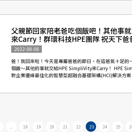
父親節回家陪老爸吃個飯吧！其他事就交給S
來Carry！群環科技HPE團隊 祝天下
2022-08-08
爸！我回來啦！今天是專屬爸爸的節日，在這爸氣十足的
個飯～其他的事就交給HPE SimpliVity來Carry！ HPE S
對企業邊緣最佳化的智慧型超融合基礎架構(HCI)解決方案，是
...
18
19
20
21
22
23
24
25
2