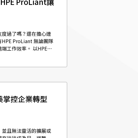
 ProLiant讓
友度過了嗎？還在擔心連
ProLiant 無論團隊
端工作效率。 以HPE
！完美掌控企業轉型
，並且無法靈活的擴展或