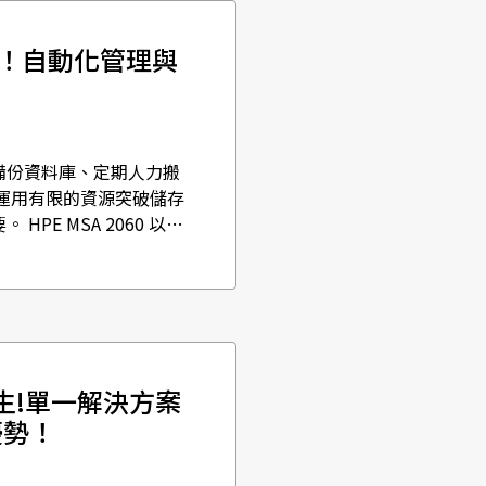
轉型！自動化管理與
備份資料庫、定期人力搬
何運用有限的資源突破儲存
E MSA 2060 以入
據而生!單一解決方案
優勢！