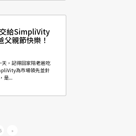
impliVity
爸爸父親節快樂！
一天，記得回家陪老爸吃
impliVity為市場領先並針
...
6
»