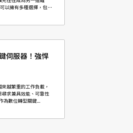
擴充往往成為另一道難
讓企業可以擁有多種選擇，包括
轉型關鍵伺服器！強悍
越來越繁重的工作負載，
想尋求兼具效能、可靠性
 作為數位轉型關鍵...