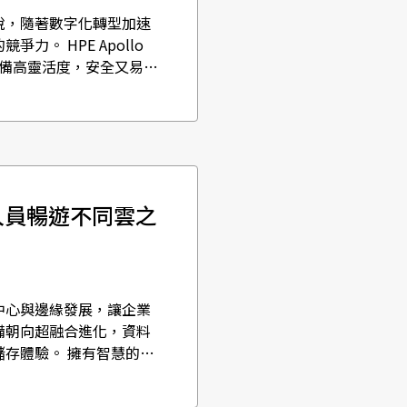
說，隨著數字化轉型加速
。 HPE Apollo
具備高靈活度，安全又易維
IT人員暢遊不同雲之
中心與邊緣發展，讓企業
備朝向超融合進化，資料
存體驗。 擁有智慧的儲