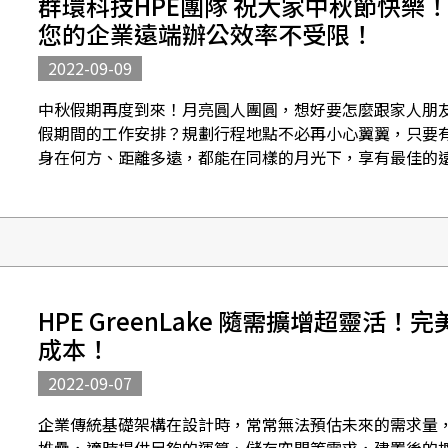
群環科技HPE團隊 祝大家中秋節快樂！HPE
您的企業遠端辦公效率不受限！
2022-09-09
中秋假期再度到來！月亮圓人團圓，想好要怎麼跟家人朋
假期間的工作安排？規劃行程地點不必再小心翼翼，只要有HPE 
身在何方、距離多遠，都能在同樣的月光下，享有最佳的遠
Pro...
HPE GreenLake 隨需擴增超靈活
成本！
2022-09-07
企業傳統基礎架構在設計時，常常無法預估未來的需求量