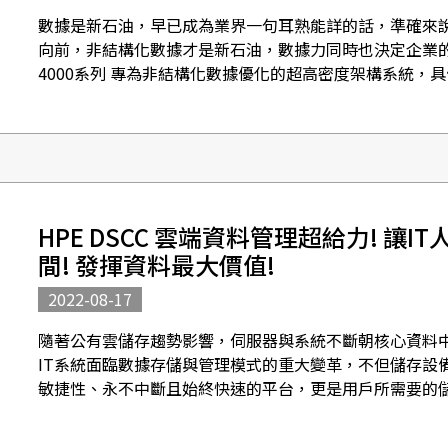
數據是新石油，早已成為業界一句耳熟能詳的話，準確來
向前，非結構化數據才是新石油，數據力同時也決定企業的競爭力
4000系列 專為非結構化數據優化的超高密度架構系統，
護。...
HPE DSCC 雲端資料管理超給力! 讓
間! 發揮資料最大價值!
2022-08-17
隨著公有雲儲存趨勢影響，伺服器與系統不斷朝核心資料
IT系統面臨數據存儲與管理模式的重大變革，不但儲存設
敏捷性、永不中斷且始終快速的平台，更是用戶所需要的儲
存系統，可適用於關...