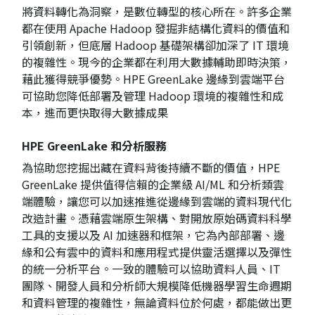
將資料轉化為洞察，是數位轉型的核心所在。許多企業
都在使用 Apache Hadoop 發掘非結構化資料的價值和
引領創新，但底層 Hadoop 基礎架構卻加深了 IT 環境
的複雜性。現今的企業都在利用大數據輔助即時決策，
藉此獲得競爭優勢。HPE GreenLake 邊緣到雲端平台
可協助您降低部署及管理 Hadoop 環境的複雜性和成
本，進而更快取得大數據成果
HPE GreenLake 和分析服務
為協助您挖掘出藏在資料背後持續不斷的價值，HPE
GreenLake 提供值得信賴的企業級 AI/ML 和分析類雲
端體驗，讓您可以加速推進從邊緣到雲端的資料現代化
改造計畫。憑藉雲端原生架構、對開放原始碼資料科學
工具的支援以及 AI 加速器和框架，它為內部部署、邊
緣和公有雲中的資料和應用程式提供靈活選擇以及彈性
的統一分析平台。一致的體驗可以協助資料人員、IT
團隊、開發人員和分析師大規模降低機器學習生命週期
和資料管理的複雜性，無論資料位於何處，都能做出更