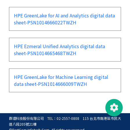
HPE GreenLake for AI and Analytics digital data
sheet-PSN1014666022TWZH
HPE Ezmeral Unified Analytics digital data
sheet-PSN1014665468TWZH
HPE GreenLake for Machine Learning digital
data sheet-PSN1014666009TWZH
群環科技股份有限公司 TEL：02-2557-0808 115 台北市南港區市民大
道八段205號21樓
©BestCom Infotech Corp. All rights are reserved.